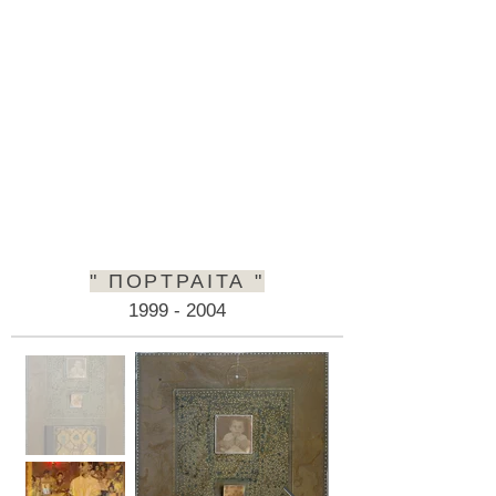
" ΠΟΡΤΡΑΙΤΑ "
1999 - 2004