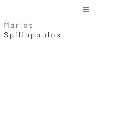
Marios
Spiliopoulos